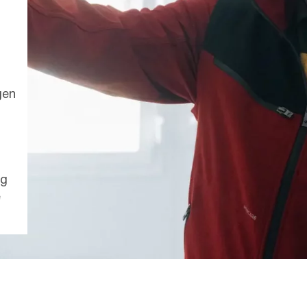
gen
ng
e