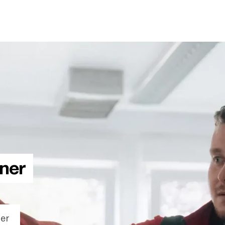
ner
der