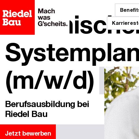
Inhalt
springen
Technische
Benefit
Karrierest
Systemplan
(m/w/d)
Berufsausbildung bei
Riedel Bau
Jetzt bewerben