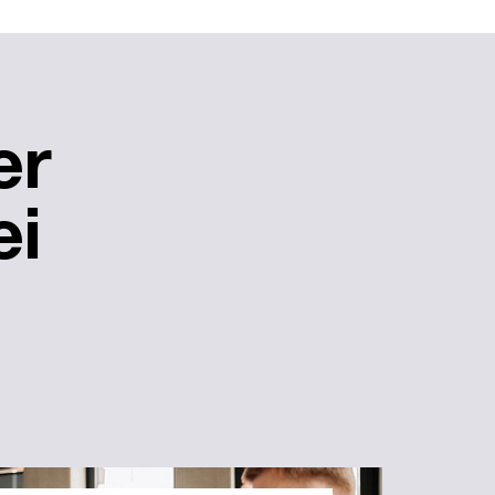
er
ei