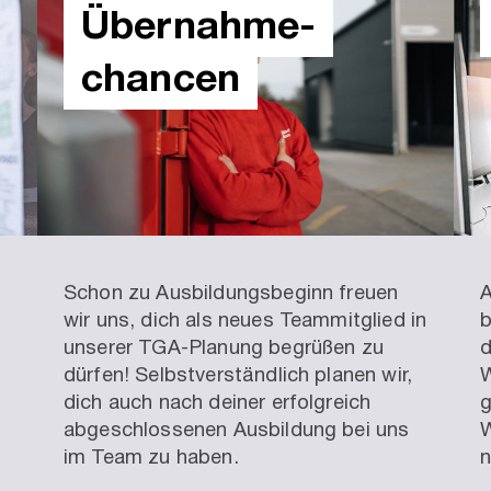
Übernahme­
chancen
Schon zu Ausbildungsbeginn freuen
A
wir uns, dich als neues Teammitglied in
b
unserer TGA-Planung begrüßen zu
d
dürfen! Selbstverständlich planen wir,
W
dich auch nach deiner erfolgreich
g
abgeschlossenen Ausbildung bei uns
W
im Team zu haben.
n