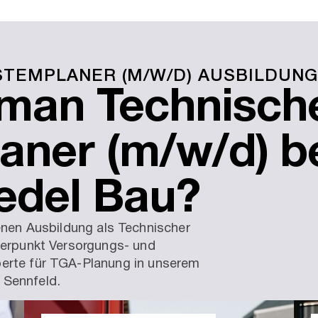
STEMPLANER (M/W/D) AUSBILDUNG
 man Technisch
aner (m/w/d) b
edel Bau?
enen Ausbildung als Technischer
erpunkt Versorgungs- und
perte für TGA-Planung in unserem
 Sennfeld.