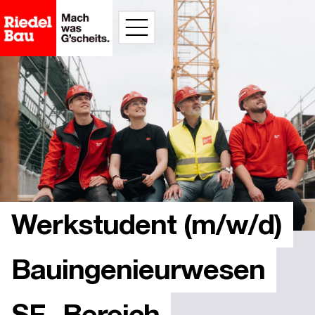
Inhalt
springen
Werkstudent (m/w/d)
Bauingenieurwesen
SF- Bereich